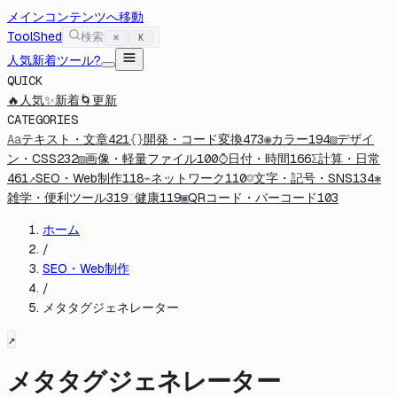
メインコンテンツへ移動
ToolShed
検索
⌘
K
人気
新着ツール
?
QUICK
🔥
人気
✨
新着
🌀
更新
CATEGORIES
Aa
テキスト・文章
421
{}
開発・コード変換
473
◉
カラー
194
▧
デザイ
ン・CSS
232
▨
画像・軽量ファイル
100
⌚
日付・時間
166
Σ
計算・日常
461
↗
SEO・Web制作
118
⌁
ネットワーク
110
☺
文字・記号・SNS
134
✱
雑学・便利ツール
319
♡
健康
119
▣
QRコード・バーコード
103
ホーム
/
SEO・Web制作
/
メタタグジェネレーター
↗
メタタグジェネレーター