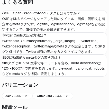
よくある
質問
OGP（Open Graph Protocol）タグとは何ですか？
OGPはSNSでページをシェアした時のタイトル、画像、説明文を指
定するmetaタグです。og:title、og:description、og:imageなどを設
定することで、SNSでの表示を最適化できます。
Twitter Cardsの設定方法は？
twitter:card（summary/summary_large_image）、twitter:title、
twitter:description、twitter:imageのmetaタグを設定します。OGPタ
グと併用でき、Twitter固有の表示をカスタマイズできます。
SEOに効果的なmetaタグの書き方は？
titleタグは30〜60文字でキーワードを含め、meta descriptionは
120〜160文字で内容を要約します。viewport、canonical、robots
などのmetaタグも適切に設定しましょう。
バリエーション
OGPジェネレーター
Twitter Cardジェネレーター
関連ツール