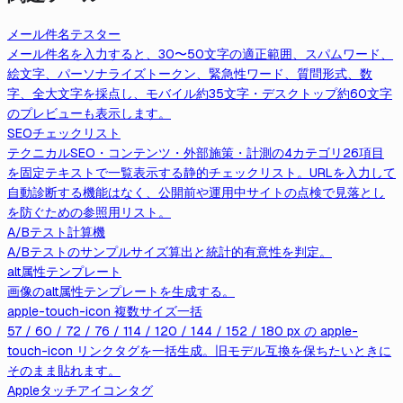
メール件名テスター
メール件名を入力すると、30〜50文字の適正範囲、スパムワード、
絵文字、パーソナライズトークン、緊急性ワード、質問形式、数
字、全大文字を採点し、モバイル約35文字・デスクトップ約60文字
のプレビューも表示します。
SEOチェックリスト
テクニカルSEO・コンテンツ・外部施策・計測の4カテゴリ26項目
を固定テキストで一覧表示する静的チェックリスト。URLを入力して
自動診断する機能はなく、公開前や運用中サイトの点検で見落とし
を防ぐための参照用リスト。
A/Bテスト計算機
A/Bテストのサンプルサイズ算出と統計的有意性を判定。
alt属性テンプレート
画像のalt属性テンプレートを生成する。
apple-touch-icon 複数サイズ一括
57 / 60 / 72 / 76 / 114 / 120 / 144 / 152 / 180 px の apple-
touch-icon リンクタグを一括生成。旧モデル互換を保ちたいときに
そのまま貼れます。
Appleタッチアイコンタグ