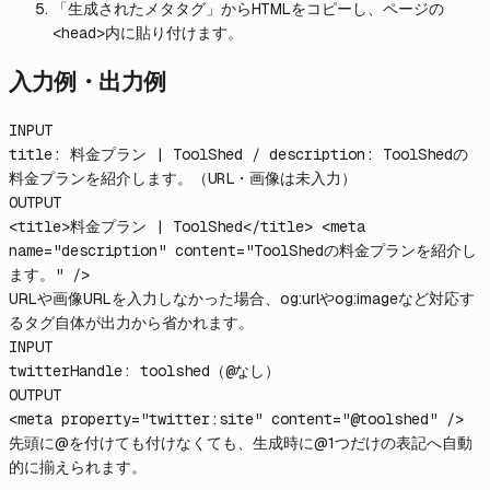
「生成されたメタタグ」からHTMLをコピーし、ページの
<head>内に貼り付けます。
入力例・出力例
INPUT
title: 料金プラン | ToolShed / description: ToolShedの
料金プランを紹介します。（URL・画像は未入力）
OUTPUT
<title>料金プラン | ToolShed</title> <meta
name="description" content="ToolShedの料金プランを紹介し
ます。" />
URLや画像URLを入力しなかった場合、og:urlやog:imageなど対応す
るタグ自体が出力から省かれます。
INPUT
twitterHandle: toolshed（@なし）
OUTPUT
<meta property="twitter:site" content="@toolshed" />
先頭に@を付けても付けなくても、生成時に@1つだけの表記へ自動
的に揃えられます。